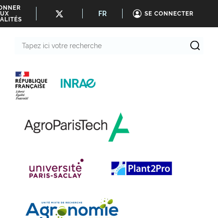
BONNER
FR
UX
SE CONNECTER
ALITÉS
Tapez
ici
votre
recherche