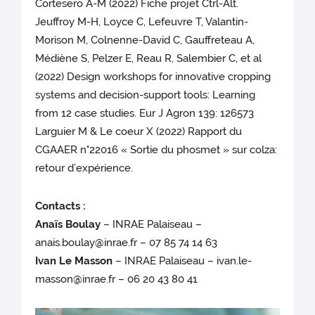
Cortesero A-M (2022) Fiche projet Ctrl-Alt.
Jeuffroy M-H, Loyce C, Lefeuvre T, Valantin-
Morison M, Colnenne-David C, Gauffreteau A,
Médiène S, Pelzer E, Reau R, Salembier C, et al
(2022) Design workshops for innovative cropping
systems and decision-support tools: Learning
from 12 case studies. Eur J Agron 139: 126573
Larguier M & Le coeur X (2022) Rapport du
CGAAER n°22016 « Sortie du phosmet » sur colza:
retour d’expérience.
Contacts :
Anaïs Boulay
– INRAE Palaiseau –
anais.boulay@inrae.fr – 07 85 74 14 63
Ivan Le Masson
– INRAE Palaiseau – ivan.le-
masson@inrae.fr – 06 20 43 80 41