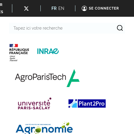
ER
FR
EN
SE CONNECTER
ÉS
Tapez
ici
votre
recherche