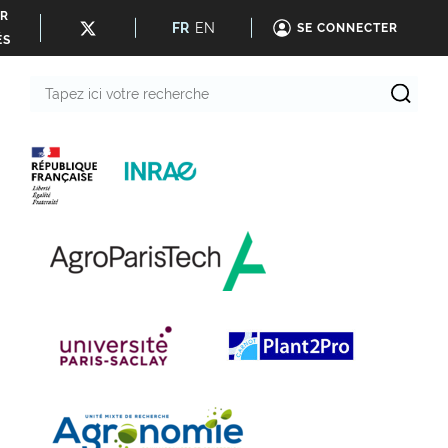
ER
FR
EN
SE CONNECTER
ÉS
Tapez
ici
votre
recherche