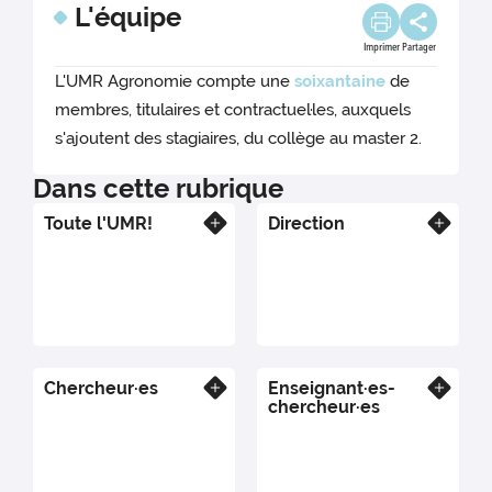
L'équipe
Imprimer
Partager
L'UMR Agronomie compte une
soixantaine
de
membres, titulaires et contractuel·les, auxquels
s'ajoutent des stagiaires, du collège au master 2.
Dans cette rubrique
Toute l'UMR!
Direction
En savoir plus
En savoir plus
Chercheur·es
Enseignant·es-
En savoir plus
En savoir plus
chercheur·es