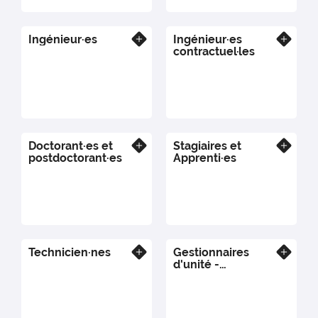
Ingénieur·es
Ingénieur·es
En savoir plus
En savoir plus
contractuel·les
Doctorant·es et
Stagiaires et
En savoir plus
En savoir plus
postdoctorant·es
Apprenti·es
Technicien·nes
Gestionnaires
En savoir plus
En savoir plus
d'unité -
Informaticien·nes -
Documentalistes