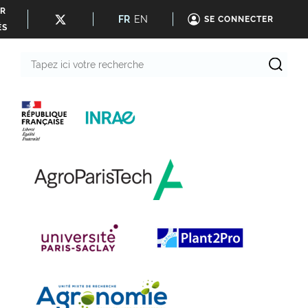
ER
FR
EN
SE CONNECTER
ÉS
Tapez
ici
votre
recherche