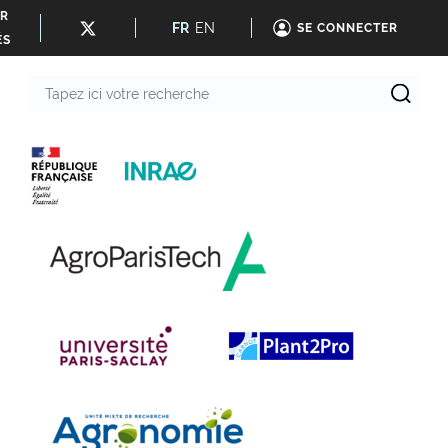
ER
FR
EN
SE CONNECTER
ÉS
Tapez
ici
votre
recherche