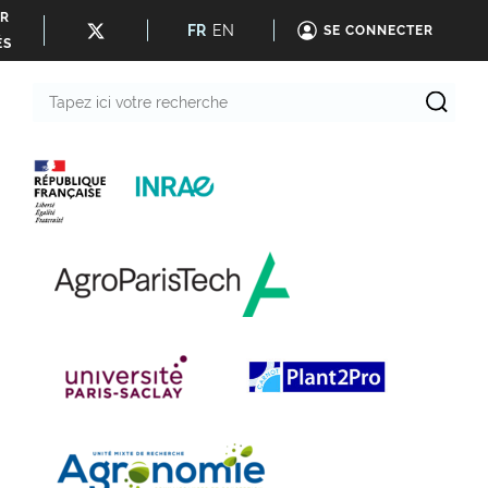
ER
FR
EN
SE CONNECTER
ÉS
Tapez
ici
votre
recherche