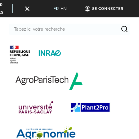
ER
FR
EN
SE CONNECTER
ÉS
Tapez
ici
votre
recherche