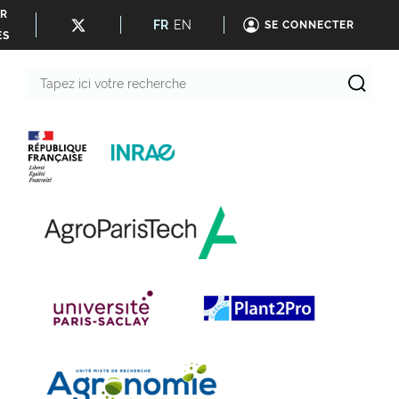
ER
FR
EN
SE CONNECTER
ÉS
Tapez
ici
votre
recherche