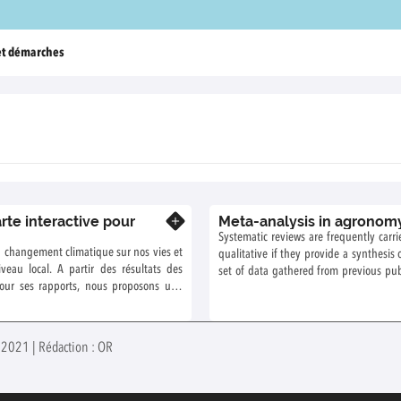
et démarches
rte interactive pour
Meta-analysis in agronom
En savoir plus
Systematic reviews are frequently carr
 du changement climatique sur nos vies et
qualitative if they provide a synthesis 
iveau local. A partir des résultats des
set of data gathered from previous publ
pour ses rapports, nous proposons une
“meta-analyses” when a statistical treat
mats locaux en fonction des scénarios
ndial. Ces évolutions sont comparées aux
 2000 pour identifier des analogues
n 2021 | Rédaction : OR
che, pour se représenter le climat futur
le climat actuel est similaire à ce climat