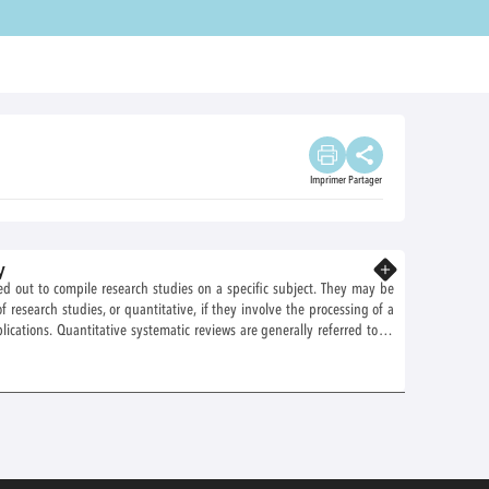
Imprimer
Partager
y
En savoir plus
ied out to compile research studies on a specific subject. They may be
of research studies, or quantitative, if they involve the processing of a
ications. Quantitative systematic reviews are generally referred to as
ment is applied to a dataset derived from a literature review.