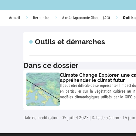
Outils 
Accueil
Recherche
Axe 4: Agronomie Globale (AG)
Outils et démarches
Dans ce dossier
Climate Change Explorer, une ca
appréhender le climat futur
Il peut être difficile de se représenter l’impact
en particulier sur la végétation cultivée au n
modèles climatologiques utilisés par le GIEC 
visualisation des évolutions prévues des cli
d’émission de gaz à effet de serre au niveau mo
climats trouvés dans le monde entre 1970 et
Date de modification : 05 juillet 2023 | Date de création : 16 jui
climatiques actuels aux climats futurs : on cher
d’un lieu considéré, des lieux sur la planète dont 
projeté.