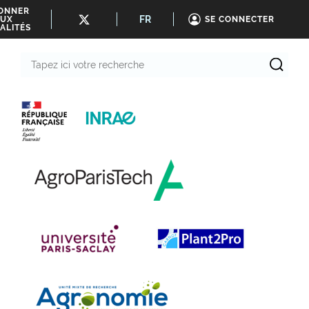
BONNER
FR
UX
SE CONNECTER
ALITÉS
Tapez
ici
votre
recherche