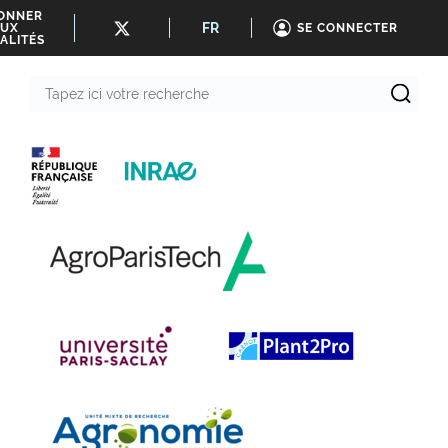
BONNER
FR
UX
SE CONNECTER
ALITÉS
Tapez
ici
votre
recherche