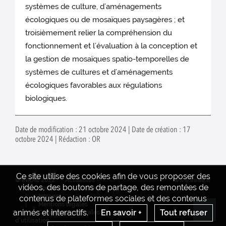
systèmes de culture, d’aménagements
écologiques ou de mosaïques paysagères ; et
troisièmement relier la compréhension du
fonctionnement et l’évaluation à la conception et
la gestion de mosaïques spatio-temporelles de
systèmes de cultures et d’aménagements
écologiques favorables aux régulations
biologiques.
Date de modification : 21 octobre 2024 | Date de création : 17
octobre 2024 | Rédaction : OR
Ce site utilise des cookies afin de vous proposer des
© INRAE 2022
Actualités
www.inrae.fr
vidéos, des boutons de partage, des remontées de
Contact
Crédits
Intranet
contenus de plateformes sociales et des contenus
Mentions legales
animés et interactifs.
En savoir +
Tout refuser
Conditions générales
Re
d'utilisation